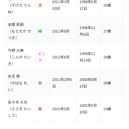
2011年3月
1998年5月
（すげた りん
赤
28歳
20日
12日
ね）
本髙 克樹
1998年12
（もとだか か
緑
2011年8月
27歳
月6日
つき）
今野 大輝
ピン
1999年11
（こんの たい
2012年6月
26歳
ク
月24日
き）
矢花 黎
2011年2月6
2000年8月
（やばな れ
白
26歳
日
10日
い）
佐々木 大光
2002年5月
（ささき たい
紫
2015年5月
24歳
20日
こう）