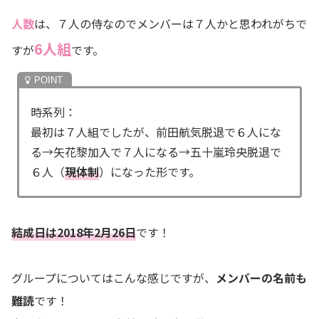
人数
は、７人の侍なのでメンバーは７人かと思われがちで
6人組
すが
です。
時系列：
最初は７人組でしたが、
前田航気
脱退で６人にな
る→矢花黎加入で７人になる→
五十嵐玲央
脱退で
６人（
現体制
）になった形です。
結成日は
2018年2月26日
です！
グループについてはこんな感じですが、
メンバーの名前も
難読
です！