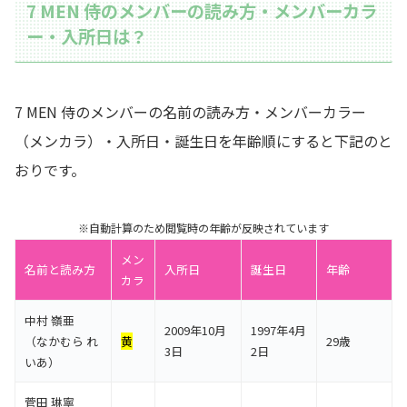
7 MEN 侍のメンバーの読み方・メンバーカラ
ー・入所日は？
7 MEN 侍のメンバーの名前の読み方・メンバーカラー
（メンカラ）・入所日・誕生日を年齢順にすると下記のと
おりです。
※自動計算のため閲覧時の年齢が反映されています
メン
名前と読み方
入所日
誕生日
年齢
カラ
中村 嶺亜
2009年10月
1997年4月
（なかむら れ
黄
29歳
3日
2日
いあ）
菅田 琳寧