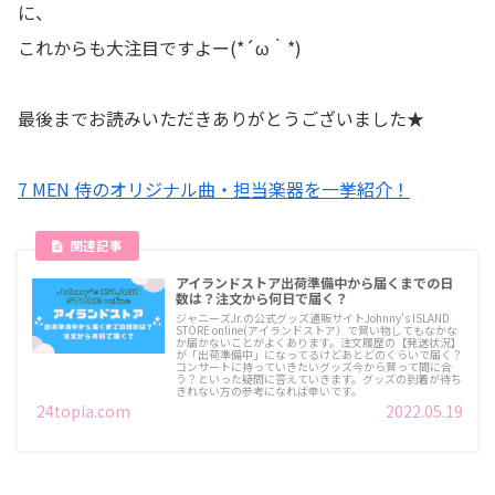
に、
これからも大注目ですよー(*´ω｀*)
最後までお読みいただきありがとうございました★
7 MEN 侍のオリジナル曲・担当楽器を一挙紹介！
アイランドストア出荷準備中から届くまでの日
数は？注文から何日で届く？
ジャニーズJr.の公式グッズ通販サイトJohnny's ISLAND
STORE online(アイランドストア）で買い物してもなかな
か届かないことがよくあります。注文履歴の【発送状況】
が「出荷準備中」になってるけどあとどのくらいで届く？
コンサートに持っていきたいグッズ今から買って間に合
う？といった疑問に答えていきます。グッズの到着が待ち
きれない方の参考になれば幸いです。
24topia.com
2022.05.19