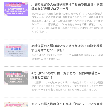
川島如恵留の入所日や同期は？身長や誕生日・家族
ジャニーズ
構成など詳細プロフィール！
Travis Japan「川島 如恵留（かわしま のえる）」くんの超詳細プ
ロフィール！この記事では川島如恵留くんについて、身長や誕生日
など基本プロフィール・入所日と同期・入所のきっかけ、ライオン
キングのこと・家族構成・どんな性格なのかを詳細に網羅していま
す！トラジャの川島如恵留くんのことを詳しく知りたい方はぜひ読
んでください。
髙地優吾の入所日はいつできっかけは？同期や尊敬
ジャニーズ
する先輩エピソードも！
SixTONESのバラエティ三銃士として活躍中の髙地優吾くん。 今回
は髙地くんの ・髙地くん...
Aぇ! groupのオリ曲一覧まとめ！発表の順番と人
ジャニーズ
気曲もご紹介！
この記事では、Aぇ! groupのオリジナル曲をまとめています♪順番
で紹介すると共にAぇ! groupのパフォーマンス動画やライブで欠か
せないイチオシの曲もまとめていますのでぜひご覧ください。
恋マジの挿入歌のタイトルは「わたし」？いつ発売
ジャニーズ