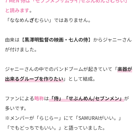
7 MEN 侍は「セブンメンサムライ/せぶんめんさむらい」
と読みます
。
「ななめん
ざ
むらい」ではありません。
由来は【
黒澤明監督の映画・七人の侍
】からジャニーさん
が付けました。
ジャニーさんの中でのバンドブームが起きていて「
楽器が
出来るグループを作りたい
」として結成。
ファンによる
略称
は
「侍」「せぶんめん/セブンメン」
が
多いです。
※メンバーが「らじらー」にて「SAMURAIがいい。」
「でもどっちでもいい。」と語っていました。