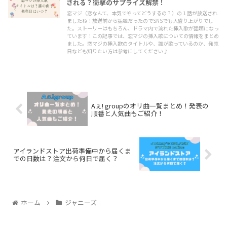
される？衝撃のサプライズ解禁！
恋マジ（恋なんて、本気でやってどうするの？）の１話が放送され
ましたね！放送前から話題だったのでSNSでも大盛り上がりでし
た。ストーリーはもちろん、ドラマ内で流れた挿入歌が話題になっ
ています！この記事では、恋マジの挿入歌についての情報をまとめ
ました。恋マジの挿入歌のタイトルや、誰が歌っているのか、発売
日なども知りたい方は参考にしてください♪
Aぇ! groupのオリ曲一覧まとめ！発表の
順番と人気曲もご紹介！
アイランドストア出荷準備中から届くま
での日数は？注文から何日で届く？
ホーム
ジャニーズ