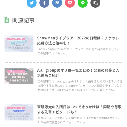
関連記事
SnowManライブツアー2022の日程は？チケット
ジャニーズ
応募方法と倍率も！
Snow Manの2022年のアリーナツアーの日程が発表されました。
この記事では「Snow ...
Aぇ! groupのオリ曲一覧まとめ！発表の順番と人
ジャニーズ
気曲もご紹介！
この記事では、Aぇ! groupのオリジナル曲をまとめています♪順番
で紹介すると共にAぇ! groupのパフォーマンス動画やライブで欠か
せないイチオシの曲もまとめていますのでぜひご覧ください。
宮舘涼太の入所日はいつできっかけは？同期や尊敬
ジャニーズ
する先輩エピソードも！
最近バラエティで目にする機会が多いSnowManの宮舘涼太くん。
TBS系列で放送されている「ラヴィッ...