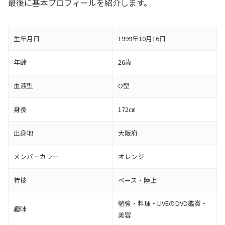
最後に基本プロフィールを紹介します。
生年月日
1999年10月16日
年齢
26歳
血液型
O型
身長
172㎝
出身地
大阪府
メンバーカラー
オレンジ
特技
ベース・陸上
勉強・料理・LIVEのDVD鑑賞・
趣味
美容