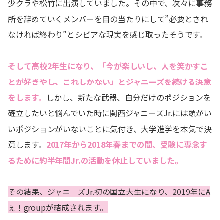
少クラや松竹に出演していました。その中で、次々に事務
所を辞めていくメンバーを目の当たりにして”必要とされ
なければ終わり”とシビアな現実を感じ取ったそうです。
そして高校2年生になり、「今が楽しいし、人を笑かすこ
とが好きやし、これしかない」とジャニーズを続ける決意
をします。
しかし、新たな武器、自分だけのポジションを
確立したいと悩んでいた時に関西ジャニーズJr.には頭がい
いポジションがいないことに気付き、大学進学を本気で決
意します。
2017年から2018年春までの間、受験に専念す
るために約半年間Jr.の活動を休止していました。
その結果、ジャニーズJr.初の国立大生になり、2019年にA
ぇ！groupが結成されます。