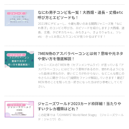
なにわ男子コンビ名一覧！大西畑・道長・丈橋etc
ジャニーズ
呼び方とエピソードも！
2021年にデビューし、今最も勢いのある関西ジャニーズ発「なに
わ男子」のコンビと呼び方、エピソードを紹介します♪大西畑、道
長、丈橋、タピオカちゃん、みちきょへ、きょろりゅちぇ、ツレ
etc…きっとお気に入りコンビが見つかるはずです！
7MEN侍のアスパラベーコンとは何？意味や元ネタ
ジャニーズ
や使い方を徹底解説！
ジャニーズJr.の7 MEN 侍（セブンメンサムライ）が言っている「ア
スパラベーコン」にはどういう意味があるのか、使われるようにな
った由来は何なのか、使いどころがわからない、などこんな感じの
今さら人に聞きづらい(?)疑問をファンが解説していきます！最近7
MEN 侍のことを知った方・好きになった方はぜひ参考にしてくだ
さい。
ジャニーズワールド2023カード枠詳細！当たりや
ジャニーズ
すいクレカ種類はどれ？
この記事では『JOHNNYS' World Next Stage』（ジャニーズワール
ド：ジャニワ）の...