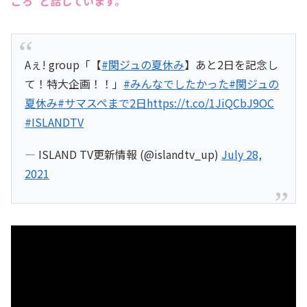
ころ”と話しています。
Aぇ! group「【
#関ジュの夏休み
】あと2日を記念し
て！特大企画！！」
#みんなでしたかった
#関ジュの
夏休み
#サマスペまで2日
https://t.co/1JiQCbJ9OC
#ISLANDTV
— ISLAND TV更新情報 (@islandtv_up)
July 28,
2021