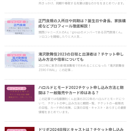
所きっかけ、同期や尊敬する先輩は誰なのかををまとめています。
正門良規の入所日や同期は？誕生日や身長、家族構
ジャニーズ
成などプロフィール徹底解説！
関西ジャニーズJr.のAぇ！groupのメンバーである正門良規くん。
ソロコンを開催したりと大人気...
滝沢歌舞伎2023の日程と出演者は？チケット申し
ジャニーズ
込み方法や倍率についても
2023年に東京の新橋演舞場で行われることになった「滝沢歌舞伎
ZERO FINAL」 この記事...
ハロルドとモード2022チケット申し込み方法と期
ジャニーズ
間は？一般販売やカード枠はある？
この記事では佐藤勝利くん出演の2022年のハロルドとモードにつ
いて、 チケットの申し込み方法と期間一覧、チケットの一般販売
の日程、カード枠の有無、公演の日程・キャスト・あらすじの最新
情報をまとめています。
ドリボ2024日程とキャストは？チケット申し込み
ジャニーズ