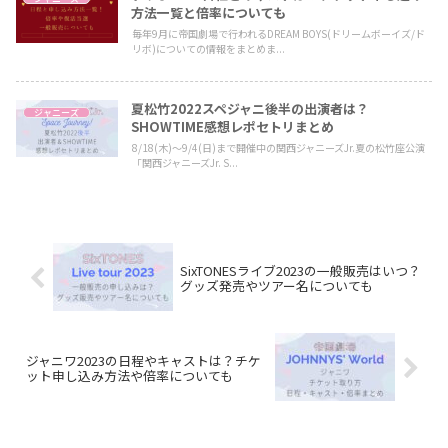
方法一覧と倍率についても
毎年9月に帝国劇場で行われるDREAM BOYS(ドリームボーイズ/ド
リボ)についての情報をまとめま...
夏松竹2022スペジャニ後半の出演者は？
ジャニーズ
SHOWTIME感想レポセトリまとめ
8/18(木)～9/4(日)まで開催中の関西ジャニーズJr.夏の松竹座公演
「関西ジャニーズJr. S...
SixTONESライブ2023の一般販売はいつ？
グッズ発売やツアー名についても
ジャニワ2023の日程やキャストは？チケ
ット申し込み方法や倍率についても