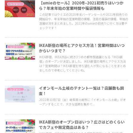
【umieのセール】2020冬-2021初売りはいつか
レジャー
ら？年末年始の営業時間や福袋情報も
この記事ではウミエの2020年末バーゲンセールや2021年初売りの
開始日や、年末年始の営業時間の情報、注目の福袋の情報、年始の
混雑状況をまとめました。2021年のumieの初売りに行く方は要チ
ェックです！
IKEA新宿の場所とアクセス方法！営業時間はいつ
レジャー
からいつまで？
IKEA原宿、IKEA渋谷に続き3つめの都市型店舗となる「IKEA新
宿」のオープンが決定しました。 IKEA新宿の場所とアクセス方法
は？営業時間は？IKEA新宿を待ち望む人が気になることをまとめ
ましたので参考にしてくださいね。
イオンモール土岐のテナント一覧は？店舗数も調
レジャー
査！
2022年10月7日（金）岐阜県土岐市に「イオンモール土岐」がオ
ープンすることで、大きな話題を集めて...
IKEA新宿のオープン日はいつ？広さはどのくらい
レジャー
でカフェや限定商品はある？