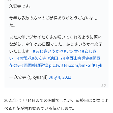
久安寺です。
今年も多数の方々のご参拝ありがとうございまし
た。
また来年アジサイたくさん咲いてくれるように願い
ながら、今年は25日間でした、あじさいうかべ終了
いたします。
#あじさいうかべ
#アジサイ
#あじさ
い
#紫陽花
#久安寺
#池田市
#高野山真言宗
#関西
花の寺
#西国薬師霊場
pic.twitter.com/emxGIfKTyh
— 久安寺 (@kyuanji)
July 4, 2021
2021年は７月4日までの開催でしたが、最終日は見頃に比
べると花が枯れ始めている気がします。