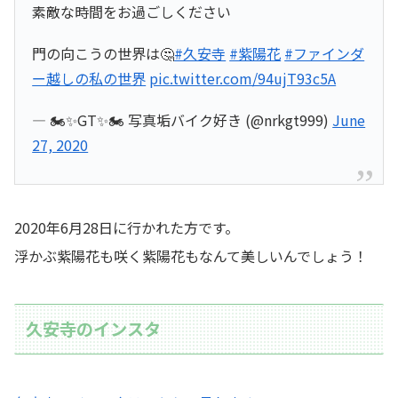
素敵な時間をお過ごしください
門の向こうの世界は🤔
#久安寺
#紫陽花
#ファインダ
ー越しの私の世界
pic.twitter.com/94ujT93c5A
— 🏍✨GT✨🏍 写真垢バイク好き (@nrkgt999)
June
27, 2020
2020年6月28日に行かれた方です。
浮かぶ紫陽花も咲く紫陽花もなんて美しいんでしょう！
久安寺のインスタ