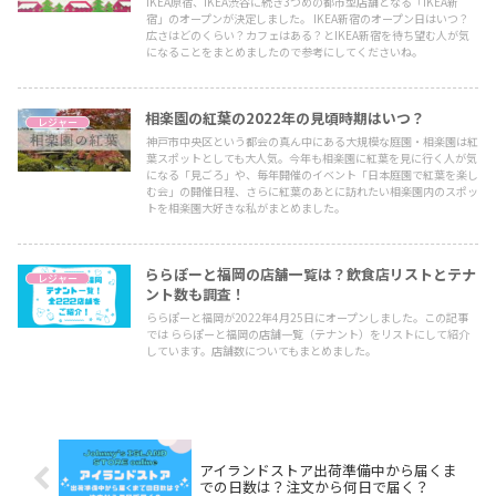
IKEA原宿、IKEA渋谷に続き3つめの都市型店舗となる「IKEA新
宿」のオープンが決定しました。 IKEA新宿のオープン日はいつ？
広さはどのくらい？カフェはある？とIKEA新宿を待ち望む人が気
になることをまとめましたので参考にしてくださいね。
相楽園の紅葉の2022年の見頃時期はいつ？
レジャー
神戸市中央区という都会の真ん中にある大規模な庭園・相楽園は紅
葉スポットとしても大人気。今年も相楽園に紅葉を見に行く人が気
になる「見ごろ」や、毎年開催のイベント「日本庭園で紅葉を楽し
む会」の開催日程、さらに紅葉のあとに訪れたい相楽園内のスポッ
トを相楽園大好きな私がまとめました。
ららぽーと福岡の店舗一覧は？飲食店リストとテナ
レジャー
ント数も調査！
ららぽーと福岡が2022年4月25日にオープンしました。この記事
では ららぽーと福岡の店舗一覧（テナント）をリストにして紹介
しています。店舗数についてもまとめました。
アイランドストア出荷準備中から届くま
での日数は？注文から何日で届く？