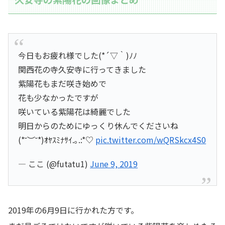
今日もお疲れ様でした(*´▽｀)ﾉﾉ
関西花の寺久安寺に行ってきました
紫陽花もまだ咲き始めで
花も少なかったですが
咲いている紫陽花は綺麗でした
明日からのためにゆっくり休んでくださいね
(*˘︶˘*)ｵﾔｽﾐﾅｻｲ.｡.:*♡
pic.twitter.com/wQRSkcx4S0
— ここ (@futatu1)
June 9, 2019
2019年の6月9日に行かれた方です。