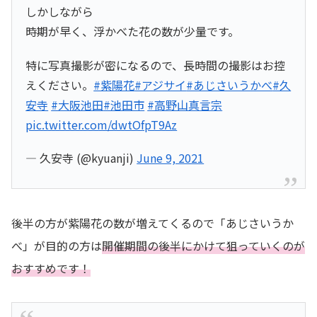
しかしながら
時期が早く、浮かべた花の数が少量です。
特に写真撮影が密になるので、長時間の撮影はお控
えください。
#紫陽花
#アジサイ
#あじさいうかべ
#久
安寺
#大阪池田
#池田市
#高野山真言宗
pic.twitter.com/dwtOfpT9Az
— 久安寺 (@kyuanji)
June 9, 2021
後半の方が紫陽花の数が増えてくるので「あじさいうか
べ」が目的の方は
開催期間の後半にかけて狙っていくのが
おすすめです！