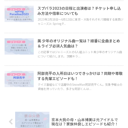
スプパラ2023の日程と出演者は？チケット申し込
ジャニーズ
み方法や倍率についても
2023年2月18日〜6月12日に東京・大阪それぞれで開催する東西ジ
ャニーズJr. Spring P...
美 少年のオリジナル曲一覧は？順番に全曲まとめ
ジャニーズ
＆ライブ必須人気曲は？
この記事ではジャニーズJr.の6人組ユニット美少年のオリジナル曲
について紹介します。 次期キラ...
阿部亮平の入所日はいつできっかけは？同期や尊敬
ジャニーズ
する先輩エピソードも！
クイズ番組などで活躍中のSnowMan阿部亮平くん。気象予報士の
資格を持っていたり、多才な阿部くんは...
京本大我の母・山本博美は元アイドルで
現在は？家族仲良しエピソードも紹介！