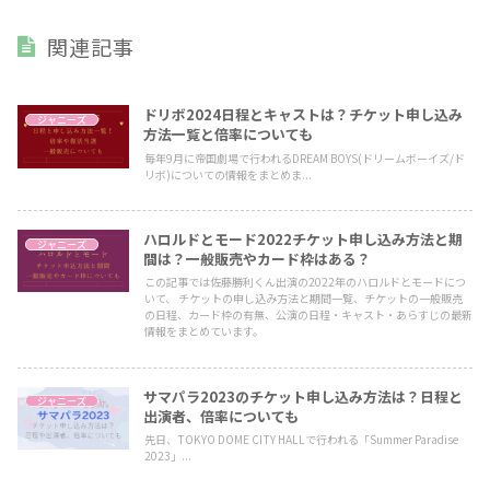
関連記事
ドリボ2024日程とキャストは？チケット申し込み
ジャニーズ
方法一覧と倍率についても
毎年9月に帝国劇場で行われるDREAM BOYS(ドリームボーイズ/ド
リボ)についての情報をまとめま...
ハロルドとモード2022チケット申し込み方法と期
ジャニーズ
間は？一般販売やカード枠はある？
この記事では佐藤勝利くん出演の2022年のハロルドとモードにつ
いて、 チケットの申し込み方法と期間一覧、チケットの一般販売
の日程、カード枠の有無、公演の日程・キャスト・あらすじの最新
情報をまとめています。
サマパラ2023のチケット申し込み方法は？日程と
ジャニーズ
出演者、倍率についても
先日、TOKYO DOME CITY HALLで行われる「Summer Paradise
2023」...