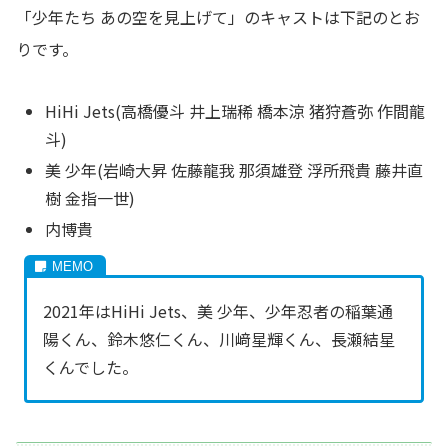
「少年たち あの空を見上げて」のキャストは下記のとお
りです。
HiHi Jets(高橋優斗 井上瑞稀 橋本涼 猪狩蒼弥 作間龍
斗)
美 少年(岩崎大昇 佐藤龍我 那須雄登 浮所飛貴 藤井直
樹 金指一世)
内博貴
2021年はHiHi Jets、美 少年、少年忍者の稲葉通
陽くん、鈴木悠仁くん、川﨑星輝くん、長瀬結星
くんでした。