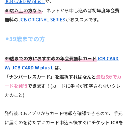
JCB CARD W plus L
が、
40歳以上の方なら
、ネットから申し込めば
初年度年会費
無料
の
JCB ORIGINAL SERIES
がおススメです。
⚫︎39歳までの方
39歳までの方におすすめの年会費無料カード
JCB CARD
W/ JCB CARD W plus L
は、
「ナンバーレスカード」を選択すればなんと
最短5分でカ
ードを発行
できます！
(カードに番号が印字されないクレ
カのこと)
発行後JCBアプリからカード情報を確認できるので、手元
に届くのを待たずにカード申込み後
すぐに
チケットJCBを