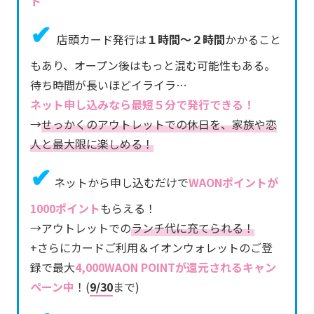
ト
✔
店頭カード発行は
１時間～２時間
かかること
もあり、オープン後はもっと混む可能性もある。
待ち時間が長いほどイライラ…
ネット申し込みなら最短５分で発行できる！
→
せっかくのアウトレットでの休日を、家族や恋
人と最大限に楽しめる！
✔
ネットから申し込むだけで
WAONポイントが
1000ポイント
もらえる！
→アウトレットでの
ランチ代に充てられる！
+さらにカードご利用＆イオンウォレットのご登
録で最大
4,000WAON POINTが
還元されるキャン
ペーン中
！(
9/30
まで)