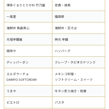
博多ぐるりとりかわ 竹乃屋
定食・焼鳥
一風堂
福岡県
海鮮丼 角島魚心
海鮮丼・瓦そば
元祖辛麵屋
桝元 辛麺
極味や
ハンバーグ
ディッパーダン
クレープ・タピオカドリンク
エルボラーチョ
メキシコ料理・
DAIMYO SOFTCREAM
ソフトクリーム・スイーツ
うまや
牛タン炙り焼き・和食
ピエトロ
パスタ