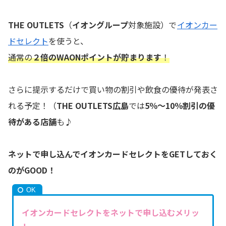
THE OUTLETS
（
イオングループ
対象施設）で
イオンカー
ドセレクト
を使うと、
通常の
２倍のWAONポイントが貯まります
！
さらに提示するだけで買い物の割引や飲食の優待が発表さ
れる予定！（
THE OUTLETS
広島
では
5％～10％割引の優
待がある店舗
も♪
ネットで申し込んでイオンカードセレクトをGETしておく
のがGOOD！
イオンカードセレクトをネットで申し込むメリッ