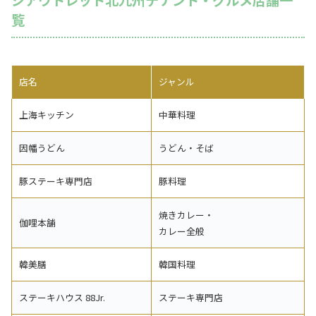
ジアウトレット北九州テナント・グルメ店舗一
覧
店名
ジャンル
上海キッチン
中華料理
因幡うどん
うどん・そば
豚ステーキ専門店
豚料理
焼きカレー・
伽哩本舗
カレー全般
韓美膳
韓国料理
ステーキハウス 88Jr.
ステーキ専門店