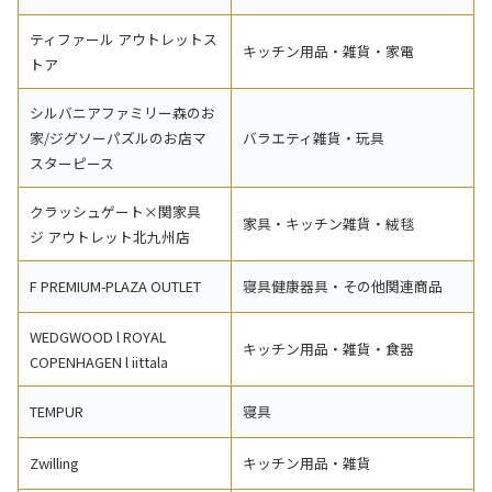
ティファール アウトレットス
キッチン用品・雑貨・家電
トア
シルバニアファミリー森のお
家/ジグソーパズルのお店マ
バラエティ雑貨・玩具
スターピース
クラッシュゲート×関家具
家具・キッチン雑貨・絨毯
ジ アウトレット北九州店
F PREMIUM-PLAZA OUTLET
寝具健康器具・その他関連商品
WEDGWOOD l ROYAL
キッチン用品・雑貨・食器
COPENHAGEN l iittala
TEMPUR
寝具
Zwilling
キッチン用品・雑貨