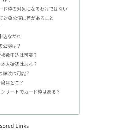
ード枠の対象になるわけではない
て対象公演に差があること
？
申込ながれ
る公演は？
で複数申込は可能？
の本人確認はある？
の譲渡は可能？
の席はどこ？
コンサートでカード枠はある？
sored Links