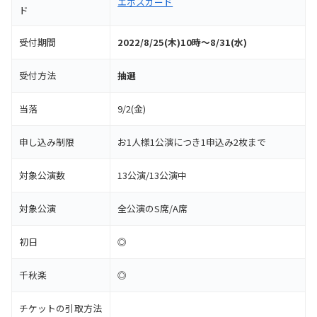
エポスカード
ド
受付期間
2022/8/25(木)10時～8/31(水)
受付方法
抽選
当落
9/2(金)
申し込み制限
お1人様1公演につき1申込み2枚まで
対象公演数
13公演/13公演中
対象公演
全公演のS席/A席
初日
◎
千秋楽
◎
チケットの引取方法