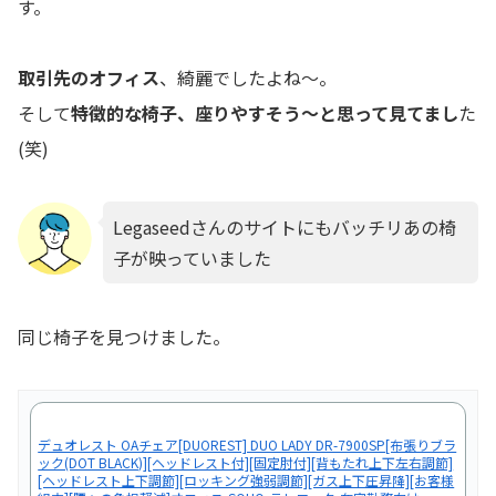
す。
取引先のオフィス
、綺麗でしたよね～。
そして
特徴的な椅子、座りやすそう～と思って見てまし
た
(笑)
Legaseedさんのサイトにもバッチリあの椅
子が映っていました
同じ椅子を見つけました。
デュオレスト OAチェア[DUOREST] DUO LADY DR-7900SP[布張りブラ
ック(DOT BLACK)][ヘッドレスト付][固定肘付][背もたれ上下左右調節]
[ヘッドレスト上下調節][ロッキング強弱調節][ガス上下圧昇降][お客様