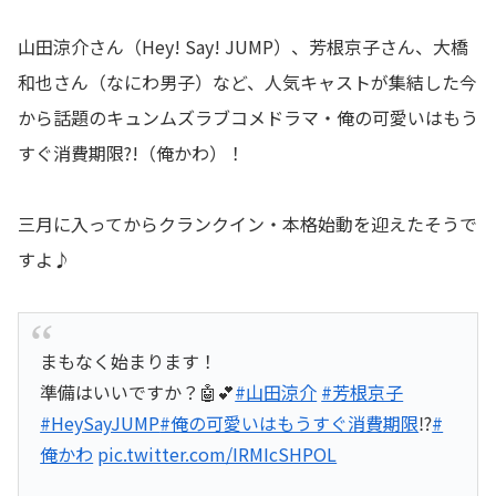
山田涼介さん（Hey! Say! JUMP）、芳根京子さん、大橋
和也さん（なにわ男子）など、人気キャストが集結した今
から話題のキュンムズラブコメドラマ・俺の可愛いはもう
すぐ消費期限?!（俺かわ）！
三月に入ってからクランクイン・本格始動を迎えたそうで
すよ♪
まもなく始まります！
準備はいいですか？🤖💕
#山田涼介
#芳根京子
#HeySayJUMP
#俺の可愛いはもうすぐ消費期限
⁉︎
#
俺かわ
pic.twitter.com/IRMIcSHPOL