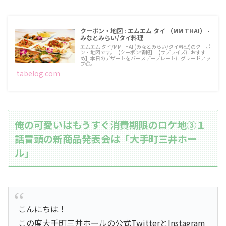
クーポン・地図 : エムエム タイ （MM THAI） -
みなとみらい/タイ料理
エムエム タイ/MM THAI (みなとみらい/タイ料理)のクーポ
ン・地図です。【クーポン情報】【サプライズにおすす
め】本日のデザートをバースデープレートにグレードアッ
プ◎。
tabelog.com
俺の可愛いはもうすぐ消費期限のロケ地③１
話冒頭の新商品発表会は「大手町三井ホー
ル」
こんにちは！
この度大手町三井ホールの公式TwitterとInstagram