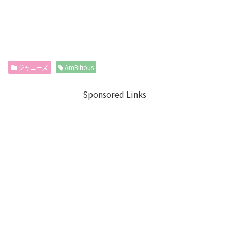
ジャニーズ
AmBitious
Sponsored Links