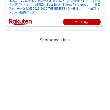
【新品】 2021 関西ジャニーズJr.(関ジュ)・【ペンライト】・付け替え
ペンライトトップ Lil関西 Boys Be AmBitious Aぇ！group ・関西
ジャニーズJr. LIVE 2021-2022 THE BEGINNING～狼煙～ ・最新コ
ンサート販売グッズ
楽天で購入
Sponsored Links