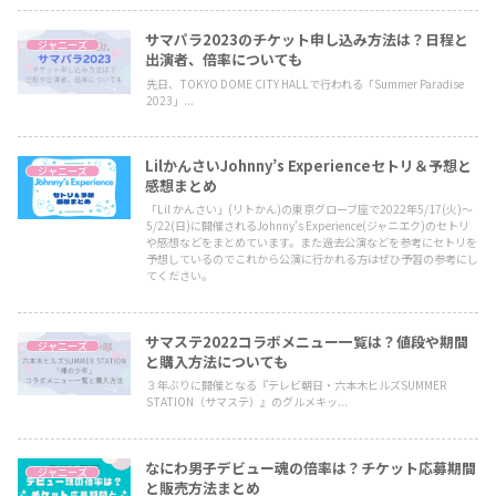
サマパラ2023のチケット申し込み方法は？日程と
ジャニーズ
出演者、倍率についても
先日、TOKYO DOME CITY HALLで行われる「Summer Paradise
2023」...
LilかんさいJohnny’s Experienceセトリ＆予想と
ジャニーズ
感想まとめ
「Lil かんさい」(リトかん)の東京グローブ座で2022年5/17(火)～
5/22(日)に開催されるJohnny's Experience(ジャニエク)のセトリ
や感想などをまとめています。また過去公演などを参考にセトリを
予想しているのでこれから公演に行かれる方はぜひ予習の参考にし
てください。
サマステ2022コラボメニュー一覧は？値段や期間
ジャニーズ
と購入方法についても
３年ぶりに開催となる『テレビ朝日・六本木ヒルズSUMMER
STATION（サマステ）』のグルメキッ...
なにわ男子デビュー魂の倍率は？チケット応募期間
ジャニーズ
と販売方法まとめ