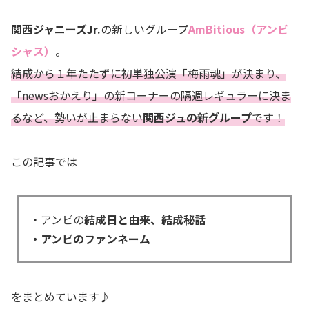
関西ジャニーズJr.
の新しいグループ
AmBitious（アンビ
シャス）
。
結成から１年たたずに初単独公演「梅雨魂」が決まり、
「newsおかえり」の新コーナーの隔週レギュラーに決ま
るなど、勢いが止まらない
関西ジュの新グループ
です！
この記事では
・アンビの
結成日と由来、結成秘話
・アンビのファンネーム
をまとめています♪