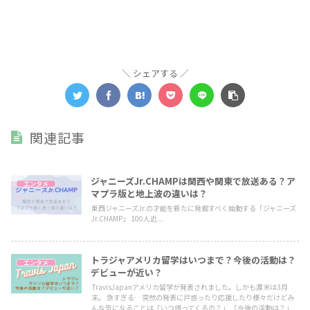
シェアする
関連記事
ジャニーズJr.CHAMPは関西や関東で放送ある？ア
エンタメ
マプラ版と地上波の違いは？
東西ジャニーズJr.の才能を新たに発掘すべく始動する「ジャニーズ
Jr.CHAMP」 100人近...
トラジャアメリカ留学はいつまで？今後の活動は？
エンタメ
デビューが近い？
TravisJapanアメリカ留学が発表されました。しかも渡米は3月
末。 急すぎる…突然の発表に戸惑ったり応援したり様々だけどみ
んな気になることは「いつ帰ってくるの？」 「今後の活動は？」