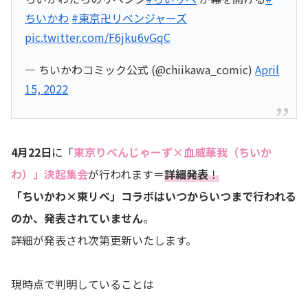
ちいかわ
#東京卍リベンジャーズ
pic.twitter.com/F6jku6vGqC
— ちいかわコミック公式 (@chiikawa_comic)
April
15, 2022
4月22日
に「
東京りべんじゃーず×血威華我（ちいか
わ）」決起集会
が行われます＝
詳細発表
！
「ちいかわ×東リベ」コラボはいつからいつまで行われる
のか、発表されていません
。
詳細が発表され次第更新いたします。
現時点で判明していることは