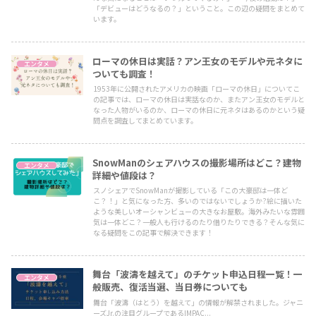
「デビューはどうなるの？」ということ。この辺の疑問をまとめて
います。
ローマの休日は実話？アン王女のモデルや元ネタに
エンタメ
ついても調査！
1953年に公開されたアメリカの映画「ローマの休日」についてこ
の記事では、ローマの休日は実話なのか、またアン王女のモデルと
なった人物がいるのか、ローマの休日に元ネタはあるのかという疑
問点を調査してまとめています。
SnowManのシェアハウスの撮影場所はどこ？建物
エンタメ
詳細や値段は？
スノシェアでSnowManが撮影している「この大豪邸は一体ど
こ？！」と気になった方、多いのではないでしょうか?絵に描いた
ような美しいオーシャンビューの大きなお屋敷。海外みたいな雰囲
気は一体どこ？一般人も行けるのたり借りたりできる？そんな気に
なる疑問をこの記事で解決できます！
舞台「波濤を越えて」のチケット申込日程一覧！一
エンタメ
般販売、復活当選、当日券についても
舞台「波濤（はとう）を越えて」の情報が解禁されました。ジャニ
ーズJr.の注目グループであるIMPAC...