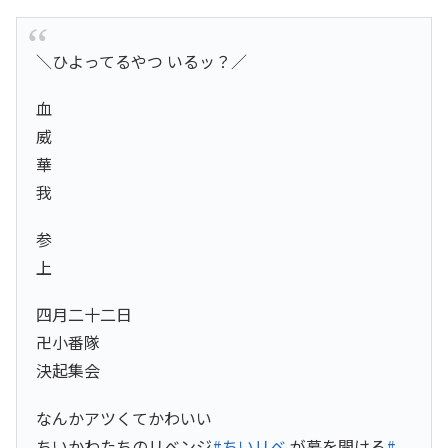
＼ひよってるやつ いるッ？／
血
威
華
我
参
上
四月二十二日
卍小番隊
決起集会
なんかアツくてかわいい
ちいかわたちのリベンジ
#ちいリベ
が幕を開ける
#