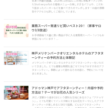
気漂う外観の店舗。 2020年11月6日にこの地に移転オープンされ
たShall we parfait の看板メニューの美しすぎるパフェや、こだわ
り詰まったバーガーなどを食べてきたのでレポします！お店の雰囲
気やアクセスも詳しくご紹介しています。
業務スーパー常連リピ買いベスト20！（家事ヤロ
グルメ
ウ3/8放送）
お手頃価格で大量に良い商品が手に入る業務用スーパー！いつもお
世話になっています！ ...
神戸メリケンパークオリエンタルホテルのアフタヌ
グルメ
ーンティーの予約方法と体験記
メリケンパークオリエンタルホテルでアフタヌーンティーをいただ
いてきました。とても優雅な時間を過ごせてかなりおすすめのアフ
タヌーンティー。季節によって変わるその内容と、予約についてを
まとめました。
アドゥマン神戸でアフタヌーンティー！内容や予約
グルメ
方法は？テーマがお花の人気シリーズ
JR三ノ宮駅から徒歩1分という便利な立地にあるカフェ「アドゥマ
ン」。とても可愛くてインスタ映えするお花をテーマにしたアフタ
ヌーンティーが楽しめるとSNSで話題。どんなアフタヌーンティ