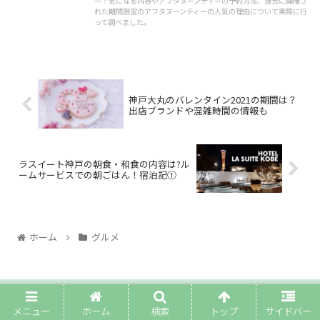
ー？気になる内容やアフタヌーンティーの予約方法、過去に開催さ
れた期間限定のアフタヌーンティーの人気の理由について実際に行
って調べました。
神戸大丸のバレンタイン2021の期間は？
出店ブランドや混雑時間の情報も
ラスイート神戸の朝食・和食の内容は?ル
ームサービスでの朝ごはん！宿泊記①
ホーム
グルメ
PAGE TOP
メニュー
ホーム
検索
トップ
サイドバー