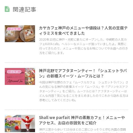
関連記事
カヤカフェ神戸のメニューや値段は？人気の豆腐テ
グルメ
ィラミスを食べてきました
2020年10月に神戸・元町に新たにオープンした、中崎町の人気カ
フェKAYA cafe。ヘルシーなメニューが揃っていましたよ。実際に
行ってきたので、メニューや気になるお味についてやお店への行き
方をご紹介します。
神戸北野でアフタヌーンティー！「シュエットラパ
グルメ
ン」の新種スイーツ・ムーフルとは？
今回は神戸北野のカフェ「ムーフルカフェ シュエットラパン」さ
んの気になる神戸の新種スイーツ「ムーフル」や「プリンセスアフ
タヌーンティー」をご紹介。ムーフルとは？アフタヌーンティーは
どんな内容？気になることをまとめましたのでこれから訪れる方は
参考にしてみてくださいね。
Shall we parfait 神戸の素敵カフェ！メニューや
グルメ
アクセス、お店の雰囲気をご紹介
神戸三宮から歩いて15分ほどの二宮にひっそりと佇む外国の雰囲